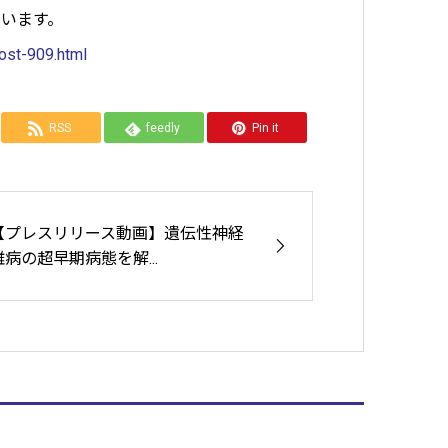
います。
ost-909.html
RSS
feedly
Pin it
【プレスリリース動画】遺伝性神経
難病の超早期病態を解...