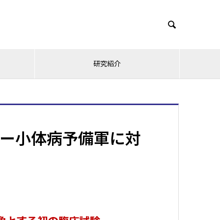

研究紹介
ー小体病予備軍に対
証