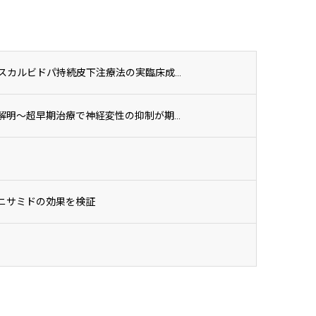
カルビドパ持続皮下注療法の実臨床成...
明〜超早期治療で神経変性の抑制が期...
ニサミドの効果を検証